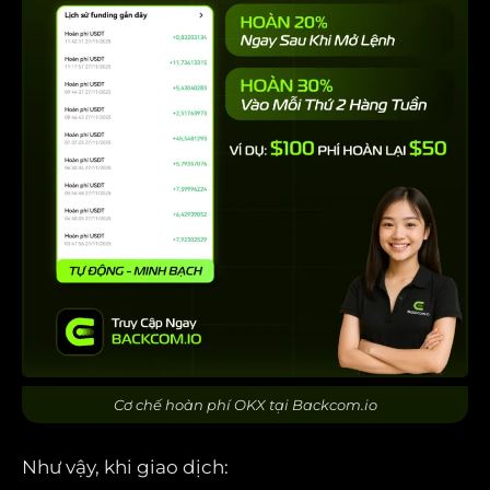
Cơ chế hoàn phí OKX tại Backcom.io
Như vậy, khi giao dịch: