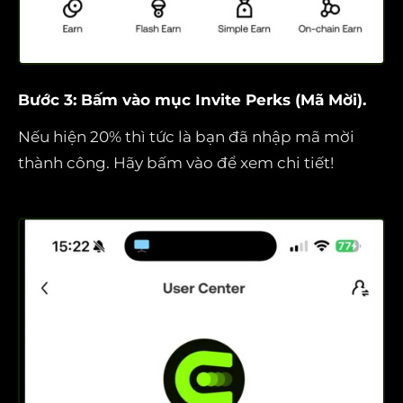
Bước 3: Bấm vào mục Invite Perks (Mã Mời).
Nếu hiện 20% thì tức là bạn đã nhập mã mời
thành công. Hãy bấm vào để xem chi tiết!