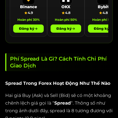
Binance
OKX
Bybit
4.9
4.8
4.8
Hoàn phí 30%
Hoàn phí 50%
Hoàn phí 50%
Đăng ký
Đăng ký
Đăng ký
Phí Spread Là Gì? Cách Tính Chi Phí
Giao Dịch
Spread Trong Forex Hoạt Động Như Thế Nào
Hai giá Buy (Ask) và Sell (Bid) sẽ có một khoảng
chênh lệch giá gọi là “
Spread
“. Thông số như
trong ảnh dưới đây, spread là 8 tương đương với