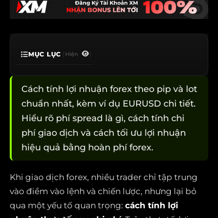
MỤC LỤC
Hiện
Cách tính lợi nhuận forex theo pip và lot
chuẩn nhất, kèm ví dụ EURUSD chi tiết.
Hiểu rõ phí spread là gì, cách tính chi
phí giao dịch và cách tối ưu lợi nhuận
hiệu quả bằng hoàn phí forex.
Khi giao dịch forex, nhiều trader chỉ tập trung
vào điểm vào lệnh và chiến lược, nhưng lại bỏ
qua một yếu tố quan trọng:
cách tính lợi