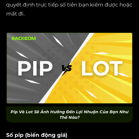
quyết định trực tiếp số tiền bạn kiếm được hoặc
mất đi.
Pip Và Lot Sẽ Ảnh Hưởng Đến Lợi Nhuận Của Bạn Như
Thế Nào?
Số pip (biến động giá)