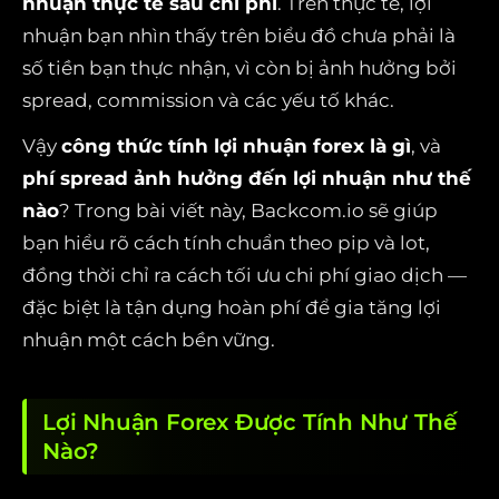
nhuận thực tế sau chi phí
. Trên thực tế, lợi
nhuận bạn nhìn thấy trên biểu đồ chưa phải là
số tiền bạn thực nhận, vì còn bị ảnh hưởng bởi
spread, commission và các yếu tố khác.
Vậy
công thức tính lợi nhuận forex là gì
, và
phí spread ảnh hưởng đến lợi nhuận như thế
nào
? Trong bài viết này, Backcom.io sẽ giúp
bạn hiểu rõ cách tính chuẩn theo pip và lot,
đồng thời chỉ ra cách tối ưu chi phí giao dịch —
đặc biệt là tận dụng hoàn phí để gia tăng lợi
nhuận một cách bền vững.
Lợi Nhuận Forex Được Tính Như Thế
Nào?