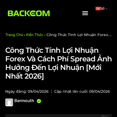
VI
Trang Chủ
›
Kiến Thức
›
Công Thức Tính Lợi Nhuận Forex Và Cách Phí Spread Ảnh Hưởng Đến Lợi Nhuận [Mới Nhất 2026]
Công Thức Tính Lợi Nhuận
Forex Và Cách Phí Spread Ảnh
Hưởng Đến Lợi Nhuận [Mới
Nhất 2026]
Ngày đăng: 09/04/2026
Cập nhật lần cuối: 09/04/2026
Bermouth