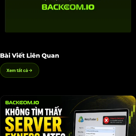
Bài Viết Liên Quan
Xem tất cả