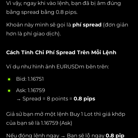
Vì vậy, ngay khi vào lệnh, bạn đã bị âm đúng
bằng spread bằng 0.8 pips.
Khoản này mình sẽ gọi là
phí spread
(đơn giản
hơn là phí giao dịch).
Cách Tính Chi Phí Spread Trên Mỗi Lệnh
Ví dụ như hình ảnh EURUSDm bên trên:
Bid: 1.16751
Ask: 1.16759
→ Spread = 8 points =
0.8 pips
Giả sử bạn mở một lệnh Buy 1 Lot thì giá khớp
của bạn sẽ là 1.16759 (Ask)
Nếu đóng lệnh ngay → Bạn sẽ lỗ ngay
0.8 pip