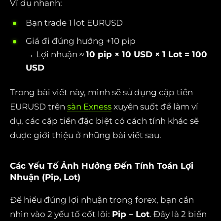
Ví dụ nhanh:
Bạn trade 1 lot EURUSD
Giá đi đúng hướng +10 pip
→ Lợi nhuận ≈
10 pip × 10 USD
×
1 Lot = 100
USD
Trong bài viết này, mình sẽ sử dụng cặp tiền
EURUSD trên
sàn Exness
xuyên suốt để làm ví
dụ, các cặp tiền đặc biệt có cách tính khác sẽ
được giới thiệu ở những bài viết sau.
Các Yếu Tố Ảnh Hưởng Đến Tính Toán Lợi
Nhuận (Pip, Lot)
Để hiểu đúng lợi nhuận trong forex, bạn cần
nhìn vào 2 yếu tố cốt lõi:
Pip – Lot
. Đây là 2 biến