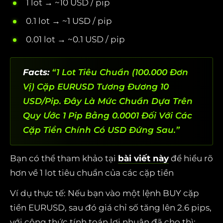
1 lot → ~10 USD / pip
0.1 lot → ~1 USD / pip
0.01 lot → ~0.1 USD / pip
Facts:
“1 Lot Tiêu Chuẩn (100.000 Đơn
Vị) Cặp EURUSD Tương Đương 10
USD/pip. Đây Là Mức Chuẩn Dựa Trên
Quy Ước 1 Pip Bằng 0.0001 Đối Với Các
Cặp Tiền Chính Có USD Đứng Sau.”
Bạn có thể tham khảo tại
bài viết này
để hiểu rõ
hơn về 1 lot tiêu chuẩn của các cặp tiền
Ví dụ thực tế: Nếu bạn vào một lệnh BUY cặp
tiền EURUSD, sau đó giá chỉ số tăng lên 2.6 pips,
với công thức tính toán lợi nhuận đã cho thì: