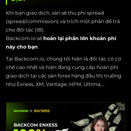
Khi bạn giao dịch, sàn sẽ thu phí spread
(spread/commission) và trích một phần để trả
cho đối tác (IB).
Backcom.io sẽ
hoàn lại phần lớn khoản phí
này cho bạn
.
Tại Backcom.io, chúng tôi hiện là đối tác có cơ
chế cao nhất và hiện đang cung cấp hoàn phí
giao dịch tại các sàn forex hàng đầu thị trường
như Exness, XM, Vantage, HFM, Ultima,…