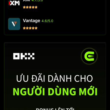
Vantage
4.6/5.0