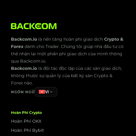
Backcom.io
là nển tảng hoàn phí giao dịch
Crypto &
Forex
dành cho Trader. Chúng tôi giúp nhà đầu tư có
thể nhận lại một phần phí giao dịch của mình thông
qua Backcom.io.
Backcom.io
là đối tác độc lập của các sàn giao dịch,
không thược sự quản lý của bất kỳ sàn Crypto &
Forex nào.
VI
NGÔN NGỮ
Hoàn Phí Crypto
Hoàn Phí OKX
Hoàn Phí Bybit