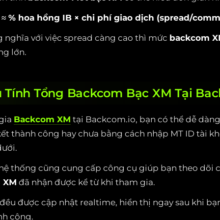
 % hoa hồng IB × chi phí giao dịch (spread/comm
 nghĩa với việc spread càng cao thì mức
backcom 
ng lớn.
 Tính Tổng Backcom Bạc XM Tại Bac
 gia
Backcom XM
tại Backcom.io, bạn có thể dễ dàng
kết thành công hay chưa bằng cách nhập MT ID tài k
ưới.
hệ thống cũng cung cấp công cụ giúp bạn theo dõi ch
 XM
đã nhận được kể từ khi tham gia.
 đều được cập nhật realtime, hiển thị ngay sau khi bạ
nh công.