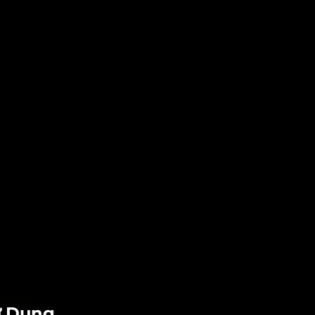
ử Dụng