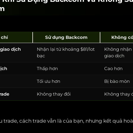
m
 chí
Sử dụng Backcom
Không c
 giao dịch
Nhận lại từ khoảng $81/lot
Không nhận l
bạc
giao dịch
dịch
Thấp hơn
Cao hơn
Tối ưu hơn
Bị bào mòn
rade
Không thay đổi
Không thay 
 trade, cách trade vẫn là của bạn, nhưng kết quả hoà