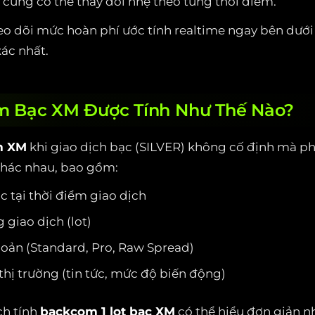
cũng có thể thay đổi nhẹ theo từng thời điểm.
eo dõi mức hoàn phí ước tính realtime ngay bên dưới
xác nhất.
 Bạc XM Được Tính Như Thế Nào?
m XM
khi giao dịch bạc (SILVER) không cố định mà p
khác nhau, bao gồm:
c tại thời điểm giao dịch
 giao dịch (lot)
khoản (Standard, Pro, Raw Spread)
thị trường (tin tức, mức độ biến động)
ch tính
backcom 1 lot bạc XM
có thể hiểu đơn giản n