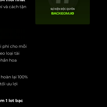
í và cách tận
hi phí cho mỗi
o loại tài
phần hoa
 hoàn lại 100%
ối ưu lợi
m 1 lot bạc