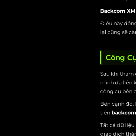
Backcom XM ≈
Điều này đồng
lại cũng sẽ cà
Công Cụ
Sau khi tham
mình đã liên 
công cụ bên d
Bên cạnh đó, 
tiền
backcom
Tất cả dữ liệu
giao dịch thà