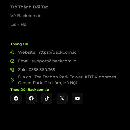
Trở Thành Đối Tác
Về Backcom.io
Liên Hệ
Thông Tin
Website: https://backcom.io
Email: support@backcom.io
Zalo: 0358.360.365
Địa chỉ: Toà Techno Park Tower, KĐT Vinhomes
Ocean Park, Gia Lâm, Hà Nội
Theo Dõi Backcom.io