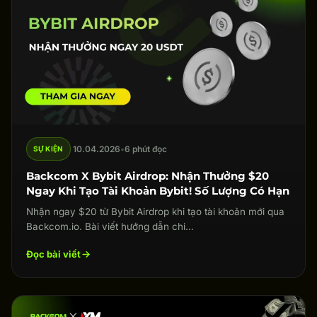
10.04.2026
•
6 phút đọc
SỰ KIỆN
Backcom X Bybit Airdrop: Nhận Thưởng $20
Ngay Khi Tạo Tài Khoản Bybit! Số Lượng Có Hạn
Nhận ngay $20 từ Bybit Airdrop khi tạo tài khoản mới qua
Backcom.io. Bài viết hướng dẫn chi…
Đọc bài viết