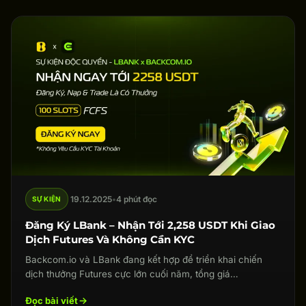
19.12.2025
•
4 phút đọc
SỰ KIỆN
Đăng Ký LBank – Nhận Tới 2,258 USDT Khi Giao
Dịch Futures Và Không Cần KYC
Backcom.io và LBank đang kết hợp để triển khai chiến
dịch thưởng Futures cực lớn cuối năm, tổng giá…
Đọc bài viết