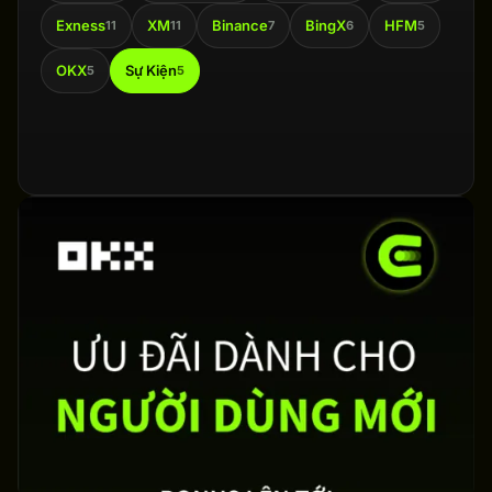
Exness
XM
Binance
BingX
HFM
11
11
7
6
5
OKX
Sự Kiện
5
5