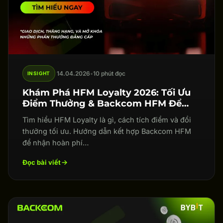
14.04.2026
•
10 phút đọc
INSIGHT
Khám Phá HFM Loyalty 2026: Tối Ưu
Điểm Thưởng & Backcom HFM Để
Nhận Hoàn Phí Giao Dịch
Tìm hiểu HFM Loyalty là gì, cách tích điểm và đổi
thưởng tối ưu. Hướng dẫn kết hợp Backcom HFM
để nhận hoàn phí…
Đọc bài viết