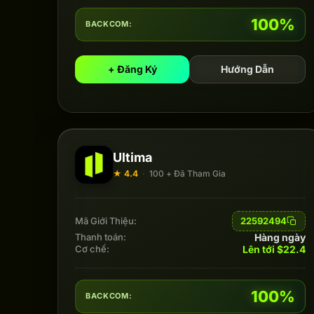
100%
BACKCOM:
+ Đăng Ký
Hướng Dẫn
Ultima
★ 4.4
·
100 + Đã Tham Gia
22592494
Mã Giới Thiệu:
Hàng ngày
Thanh toán:
Lên tới $22.4
Cơ chế:
100%
BACKCOM: