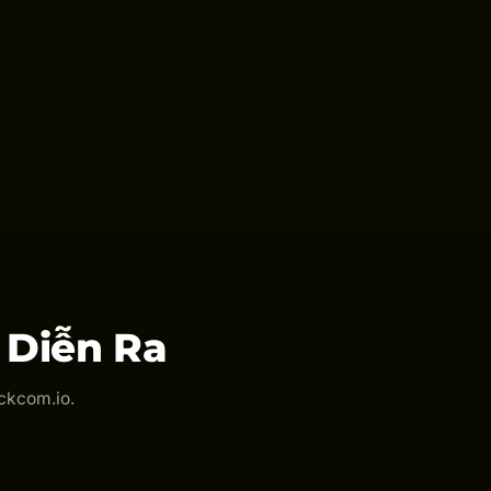
 Diễn Ra
ckcom.io.