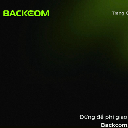
Trang 
Đừng để phí giao
Backcom.