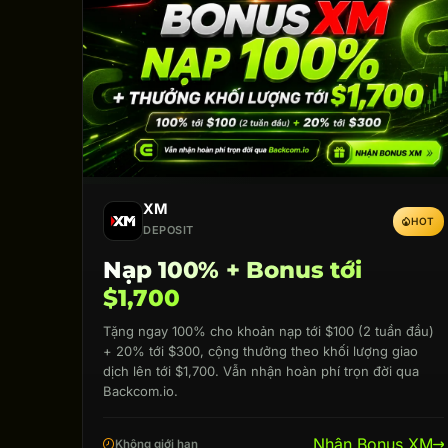
XM
HOT
DEPOSIT
Nạp 100% + Bonus tới
$1,700
Tặng ngay 100% cho khoản nạp tới $100 (2 tuần đầu)
+ 20% tới $300, cộng thưởng theo khối lượng giao
dịch lên tới $1,700. Vẫn nhận hoàn phí trọn đời qua
Backcom.io.
Nhận Bonus XM
Không giới hạn