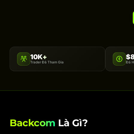
10K+
$
Trader Đã Tham Gia
Đã H
Backcom
Là Gì?