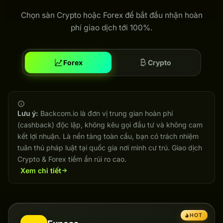
Chọn sàn Crypto hoặc Forex để bắt đầu nhận hoàn
phí giao dịch tới 100%.
Forex
Crypto
Lưu ý:
Backcom.io là đơn vị trung gian hoàn phí
(cashback) độc lập, không kêu gọi đầu tư và không cam
kết lợi nhuận. Là nền tảng toàn cầu, bạn có trách nhiệm
tuân thủ pháp luật tại quốc gia nơi mình cư trú. Giao dịch
Crypto & Forex tiềm ẩn rủi ro cao.
Xem chi tiết
HOT