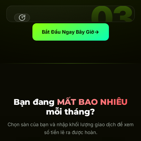
03
Liên Kết UID
Liên kết UID sàn với Backcom App — hệ thống tự động
tính & thanh toán hoàn phí định kỳ cho bạn.
Xem hướng
dẫn
Bắt Đầu Ngay Bây Giờ
Giao Dịch & Nhận Hoàn Phí
Giao dịch như bình thường và nhận hoàn phí trọn đời.
Mọi giao dịch đều được hoàn, dù chỉ 0.01$.
Bạn đang
MẤT BAO NHIÊU
mỗi tháng?
Chọn sàn của bạn và nhập khối lượng giao dịch để xem
số tiền lẽ ra được hoàn.