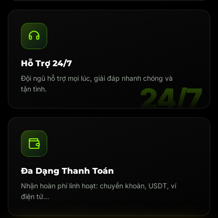
Hỗ Trợ 24/7
Đội ngũ hỗ trợ mọi lúc, giải đáp nhanh chóng và
24/7
tận tình.
Đa Dạng Thanh Toán
Nhận hoàn phí linh hoạt: chuyển khoản, USDT, ví
điện tử…