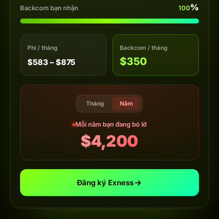
%
Backcom bạn nhận
100
Phí / tháng
Backcom / tháng
$350
$583 – $875
Tháng
Năm
Mỗi năm bạn đang bỏ lỡ
$4,200
Đăng ký Exness