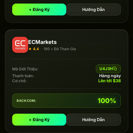
+ Đăng Ký
Hướng Dẫn
ECMarkets
★ 4.4
·
190 + Đã Tham Gia
U4J3H
Mã Giới Thiệu:
Hàng ngày
Thanh toán:
Lên tới $38
Cơ chế:
100%
BACKCOM:
+ Đăng Ký
Hướng Dẫn