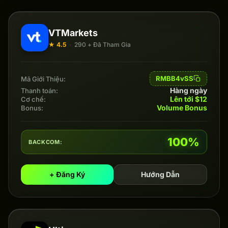
VTMarkets
★ 4.5
·
290 + Đã Tham Gia
RMBB4vSS
Mã Giới Thiệu:
Hàng ngày
Thanh toán:
Lên tới $12
Cơ chế:
Volume Bonus
Bonus:
100%
BACKCOM:
+ Đăng Ký
Hướng Dẫn