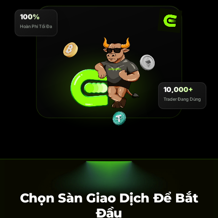
100%
Hoàn Phí Tối Đa
10,000+
Trader Đang Dùng
Chọn Sàn Giao Dịch Để Bắt
Đầu