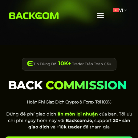
VI
10K+
Tin Dùng Bởi
Trader Trên Toàn Cầu
BACK
COMMISSION
Hoàn Phí Giao Dịch Crypto & Forex Tới 100%
Đừng để phí giao dịch
ăn mòn lợi nhuận
của bạn. Tối ưu
chi phí ngay hôm nay với
Backcom.io
, support
20+ sàn
giao dịch
và
+10k trader
đã tham gia