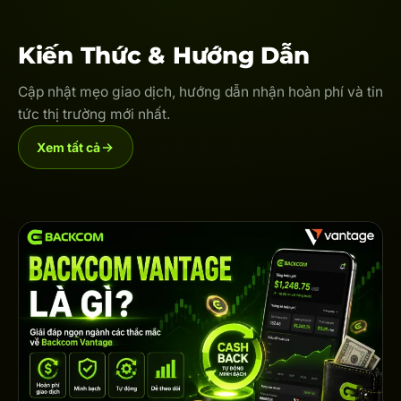
Kiến Thức & Hướng Dẫn
Cập nhật mẹo giao dịch, hướng dẫn nhận hoàn phí và tin
tức thị trường mới nhất.
Xem tất cả