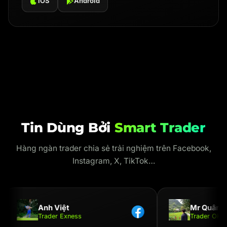
iOS
Android
Tin Dùng Bởi
Smart Trader
Hàng ngàn trader chia sẻ trải nghiệm trên Facebook,
Instagram, X, TikTok…
Anh Việt
Mr Quân
Trader Exness
Trader OKX