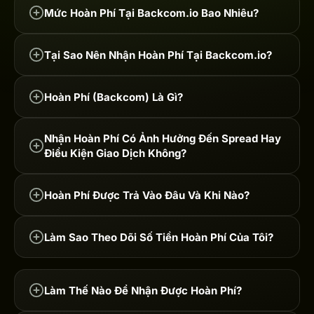
Mức Hoàn Phí Tại Backcom.io Bao Nhiêu?
Forex & Crypto uy tín hàng đầu thị trường, đồng
hành cùng hàng chục nghìn trader với mức hoàn
Mức hoàn phí thuộc hàng cao nhất thị trường, dao
cao nhất có thể — tự động, minh bạch và đáng tin
Tại Sao Nên Nhận Hoàn Phí Tại Backcom.io?
động 50–70% tùy từng sàn và loại tài khoản.
cậy. Hãy xem đánh giá thực tế từ khách hàng để
Chúng tôi cam kết mang đến tỷ lệ hoàn tối ưu nhất
thấy rõ chất lượng dịch vụ.
Bạn tiết kiệm 50–70% phí giao dịch một cách tự
có thể cho bạn.
Hoàn Phí (Backcom) Là Gì?
động. Ví dụ: phát sinh 100 USDT phí — không có
Backcom thì mất hết, có Backcom hoàn lại 50–60,
Hoàn phí (backcom, cashback/rebate) là khoản
chi phí thực chỉ còn 40–50. Tiền hoàn cộng tự
Nhận Hoàn Phí Có Ảnh Hưởng Đến Spread Hay
tiền được hoàn lại cho bạn dựa trên khối lượng
động, rút bất kỳ lúc nào. Hỗ trợ Binance, Bybit,
Điều Kiện Giao Dịch Không?
giao dịch. Mỗi lệnh trên sàn Crypto/Forex đều phát
OKX, BingX… minh bạch, vĩnh viễn, không phí ẩn.
sinh phí; sàn trả một phần hoa hồng cho đối tác
Không. Hoàn phí là phần hoa hồng IB được hoàn
giới thiệu (IB), và Backcom.io hoàn phần lớn khoản
Hoàn Phí Được Trả Vào Đâu Và Khi Nào?
lại — spread, đòn bẩy, tốc độ khớp lệnh và mọi
đó về cho bạn — tự động, minh bạch và trọn đời.
điều kiện giao dịch trên sàn hoàn toàn không thay
Tiền hoàn được cộng tự động vào ví Backcom
đổi. Bạn chỉ được thêm, không mất gì.
Làm Sao Theo Dõi Số Tiền Hoàn Phí Của Tôi?
theo định kỳ (nhiều sàn trả hàng ngày). Bạn có thể
theo dõi minh bạch và rút bất kỳ lúc nào.
Backcom App và dashboard thống kê hoàn phí
minh bạch theo từng sàn, từng giao dịch — bạn
Làm Thế Nào Để Nhận Được Hoàn Phí?
luôn biết chính xác mình nhận được bao nhiêu và
khi nào.