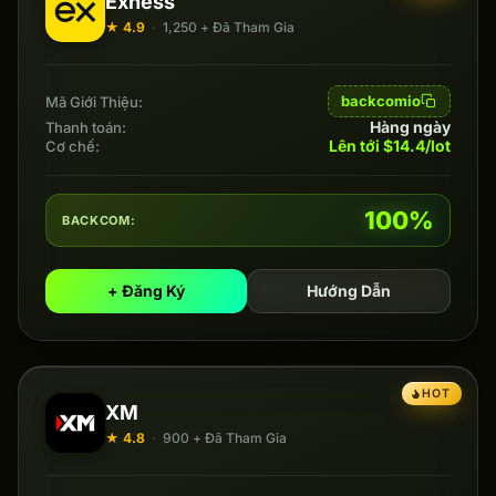
Exness
★ 4.9
·
1,250 + Đã Tham Gia
backcomio
Mã Giới Thiệu:
Hàng ngày
Thanh toán:
Lên tới $14.4/lot
Cơ chế:
100%
BACKCOM:
+ Đăng Ký
Hướng Dẫn
HOT
XM
★ 4.8
·
900 + Đã Tham Gia