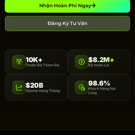
Nhận Hoàn Phí Ngay
Đăng Ký Tư Vấn
10K+
$8.2M+
Trader Đã Tham Gia
Đã Hoàn Lại
98.6%
$20B
Khách Hàng Hài
Volume Hàng Tháng
Lòng