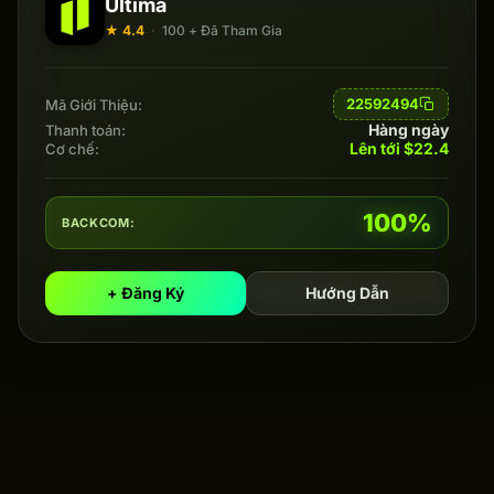
Ultima
★ 4.4
·
100 + Đã Tham Gia
22592494
Mã Giới Thiệu:
Hàng ngày
Thanh toán:
Lên tới $22.4
Cơ chế:
100%
BACKCOM:
+ Đăng Ký
Hướng Dẫn