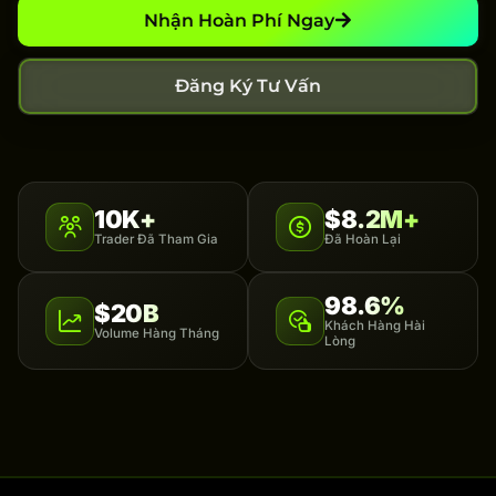
Nhận Hoàn Phí Ngay
Đăng Ký Tư Vấn
10K+
$8.2M+
Trader Đã Tham Gia
Đã Hoàn Lại
98.6%
$20B
Khách Hàng Hài
Volume Hàng Tháng
Lòng