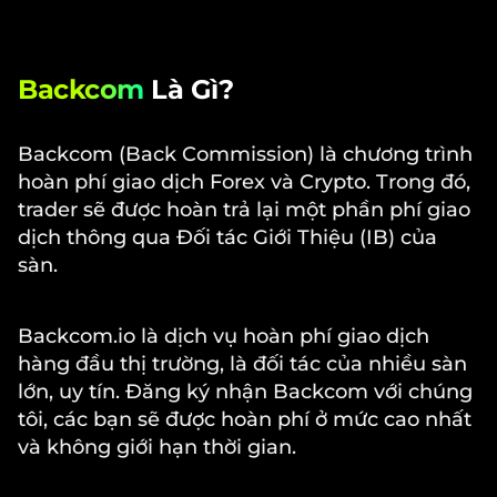
Backcom
Là Gì?
Backcom (Back Commission) là chương trình
hoàn phí giao dịch Forex và Crypto. Trong đó,
trader sẽ được hoàn trả lại một phần phí giao
dịch thông qua Đối tác Giới Thiệu (IB) của
sàn.
Backcom.io là dịch vụ hoàn phí giao dịch
hàng đầu thị trường, là đối tác của nhiều sàn
lớn, uy tín. Đăng ký nhận Backcom với chúng
tôi, các bạn sẽ được hoàn phí ở mức cao nhất
và không giới hạn thời gian.