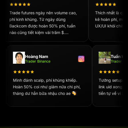
Trade futures ngày nên volume cao,
Thích nhất là có 
phí kinh khủng. Từ ngày dùng
kê hoàn phí, minh
Backcom được hoàn 50% phí, tuần
UX/UI khỏi chê, xà
nào cũng tiết kiệm vài trăm $.
Recommend 100%!
Hoàng Nam
Tuấn Ki
Trader Binance
Trader 
Mình đánh scalp, phí khủng khiếp.
Tưởng setup p
n
Hoàn 50% coi như giảm nửa chi phí,
link uid xong 
tháng dư hẳn bữa nhậu cho ae
tiền tự về ví :v