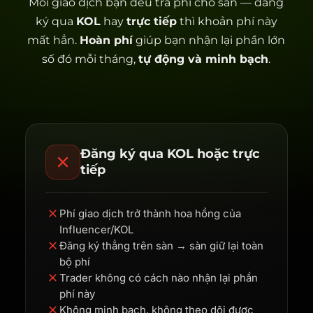
Mỗi giao dịch bạn đều trả phí cho sàn — đăng
ký qua
KOL
hay
trực tiếp
thì khoản phí này
mất hẳn.
Hoàn phí
giúp bạn nhận lại phần lớn
số đó mỗi tháng,
tự động và minh bạch
.
Đăng ký qua KOL hoặc trực
tiếp
Phí giao dịch trở thành hoa hồng của
Influencer/KOL
Đăng ký thẳng trên sàn → sàn giữ lại toàn
bộ phí
Trader không có cách nào nhận lại phần
phí này
Không minh bạch, không theo dõi được