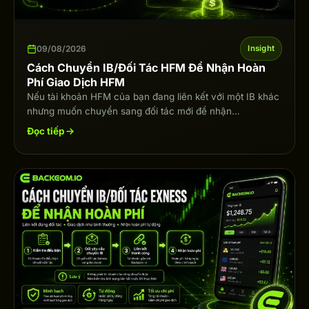
09/08/2026
Insight
Cách Chuyển IB/Đối Tác HFM Để Nhận Hoàn
Phí Giao Dịch HFM
Nếu tài khoản HFM của bạn đang liên kết với một IB khác
nhưng muốn chuyển sang đối tác mới để nhận…
Đọc tiếp