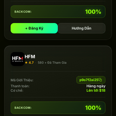
100%
BACKCOM:
+ Đăng Ký
Hướng Dẫn
HFM
★ 4.7
·
580 + Đã Tham Gia
p9o7f2ai25
Mã Giới Thiệu:
Hàng ngày
Thanh toán:
Lên tới $18
Cơ chế:
100%
BACKCOM: