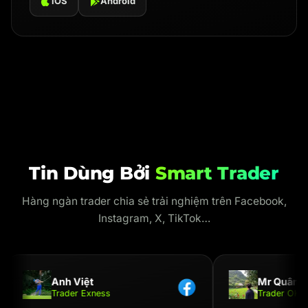
iOS
Android
Tin Dùng Bởi
Smart Trader
Hàng ngàn trader chia sẻ trải nghiệm trên Facebook,
Instagram, X, TikTok…
Anh Việt
Mr Quân
Trader Exness
Trader OKX