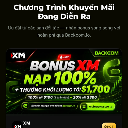
Chương Trình Khuyến Mãi
Đang Diễn Ra
Ưu đãi từ các sàn đối tác — nhận bonus song song với
hoàn phí qua Backcom.io.
XM
HOT