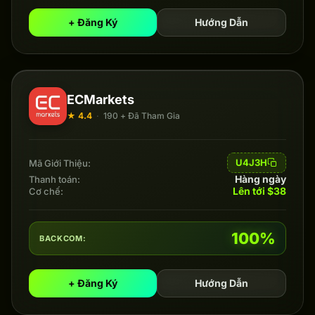
+ Đăng Ký
Hướng Dẫn
ECMarkets
★ 4.4
·
190 + Đã Tham Gia
U4J3H
Mã Giới Thiệu:
Hàng ngày
Thanh toán:
Lên tới $38
Cơ chế:
100%
BACKCOM:
+ Đăng Ký
Hướng Dẫn