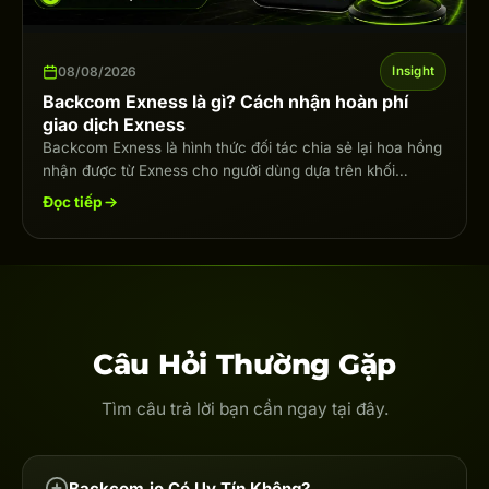
08/08/2026
Insight
Backcom Exness là gì? Cách nhận hoàn phí
giao dịch Exness
Backcom Exness là hình thức đối tác chia sẻ lại hoa hồng
nhận được từ Exness cho người dùng dựa trên khối…
Đọc tiếp
Câu Hỏi Thường Gặp
Tìm câu trả lời bạn cần ngay tại đây.
Backcom.io Có Uy Tín Không?