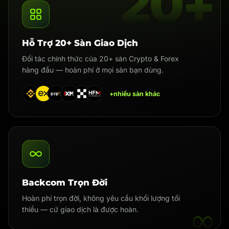
20+
Hỗ Trợ 20+ Sàn Giao Dịch
Đối tác chính thức của 20+ sàn Crypto & Forex
hàng đầu — hoàn phí ở mọi sàn bạn dùng.
+nhiều sàn khác
Backcom Trọn Đời
Hoàn phí trọn đời, không yêu cầu khối lượng tối
∞
thiểu — cứ giao dịch là được hoàn.