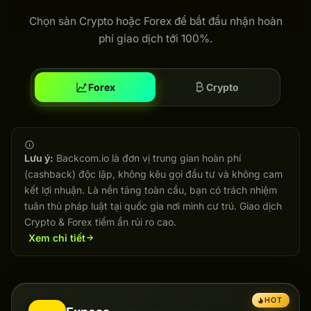
Chọn sàn Crypto hoặc Forex để bắt đầu nhận hoàn
phí giao dịch tới 100%.
Forex
Crypto
Lưu ý:
Backcom.io là đơn vị trung gian hoàn phí
(cashback) độc lập, không kêu gọi đầu tư và không cam
kết lợi nhuận. Là nền tảng toàn cầu, bạn có trách nhiệm
tuân thủ pháp luật tại quốc gia nơi mình cư trú. Giao dịch
Crypto & Forex tiềm ẩn rủi ro cao.
Xem chi tiết
HOT