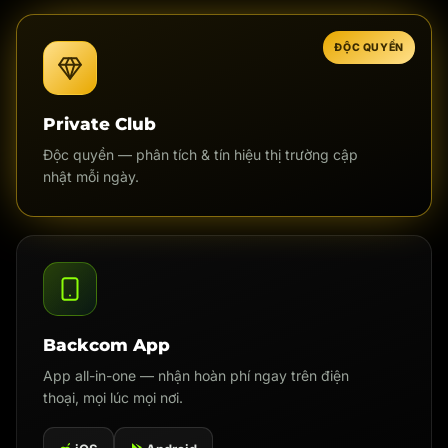
ĐỘC QUYỀN
Private Club
Độc quyền — phân tích & tín hiệu thị trường cập
nhật mỗi ngày.
Backcom App
App all-in-one — nhận hoàn phí ngay trên điện
thoại, mọi lúc mọi nơi.